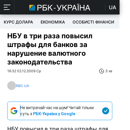
UA
КУРС ДОЛАРА
ЕКОНОМІКА
ОСОБИСТІ ФІНАНСИ
TEC
НБУ в три раза повысил
штрафы для банков за
нарушение валютного
законодательства
16:32 02.12.2009 Ср
3 хв
RBC.UA
Не витрачай час на шум! Читай тільки
суть з
РБК-Україна у Google
НБУ повысил в три раза штрафы для