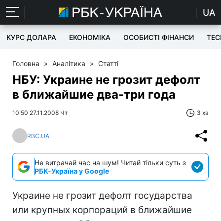
UA
КУРС ДОЛАРА
ЕКОНОМІКА
ОСОБИСТІ ФІНАНСИ
TEC
Головна
»
Аналітика
»
Статті
НБУ: Украине не грозит дефолт
в ближайшие два-три года
10:50 27.11.2008 Чт
3 хв
RBC.UA
Не витрачай час на шум! Читай тільки суть з
РБК-Україна у Google
Украине не грозит дефолт государства
или крупных корпораций в ближайшие