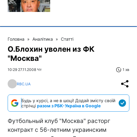
Головна
»
Аналітика
»
Статті
О.Блохин уволен из ФК
"Москва"
10:29 27.11.2008 Чт
1 хв
RBC.UA
Будь у курсі, а не в шоці! Додай змісту своїй
стрічці
разом з РБК-Україна в Google
Футбольный клуб "Москва" расторг
контракт с 56-летним украинским