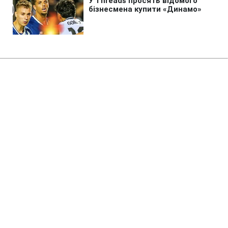
Головна
»
Аналітика
»
Статті
В Донецкой обл. в результате
пожара погибли три человека
10:08 27.11.2008 Чт
1 хв
RBC.UA
Не витрачай час на шум! Читай тільки суть з
РБК-Україна у Google
В г. Енакиево Донецкой обл. в результате