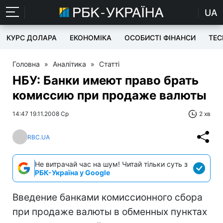
UA
КУРС ДОЛАРА
ЕКОНОМІКА
ОСОБИСТІ ФІНАНСИ
TEC
Головна
»
Аналітика
»
Статті
НБУ: Банки имеют право брать
комиссию при продаже валюты
14:47 19.11.2008 Ср
2 хв
RBC.UA
Не витрачай час на шум! Читай тільки суть з
РБК-Україна у Google
Введение банками комиссионного сбора
при продаже валюты в обменных пунктах