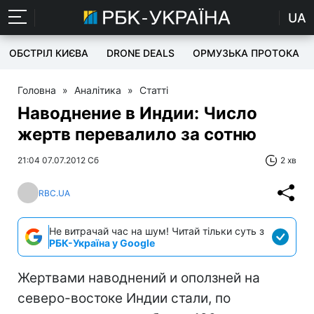
UA
ОБСТРІЛ КИЄВА
DRONE DEALS
ОРМУЗЬКА ПРОТОКА
Головна
»
Аналітика
»
Статті
Наводнение в Индии: Число
жертв перевалило за сотню
21:04 07.07.2012 Сб
2 хв
RBC.UA
Не витрачай час на шум! Читай тільки суть з
РБК-Україна у Google
Жертвами наводнений и оползней на
северо-востоке Индии стали, по