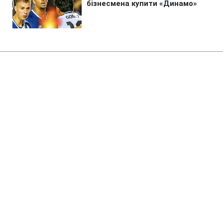
Головна
»
Аналітика
»
Статті
Шелковый путь 2012 - гонка
началась
19:06 07.07.2012 Сб
2 хв
RBC.UA
Будь у курсі, а не в шоці! Додай змісту своїй
стрічці
разом з РБК-Україна в Google
Украинская команда Sixt Ukraine
стартовала на международном