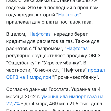
газа. Ставка займа составила около 7%
годовых. Это был последний в прошлом
году кредит, который "
Нафтогаз
"
привлекал для оплаты поставок газа.
В целом, "
Нафтогаз
" нередко берет
кредиты для расчетов за газ. Также для
расчетов с "Газпромом", "
Нафтогаз
"
регулярно осуществляет продажу ОВГЗ
"Ощадбанку" и "Укрэксимбанку". В
частности, 18 июня с.г., "Нафтогаз"
продал
ОВГЗ на 1 млрд грн
"Проминвестбанку".
Согласно данным Госстата, Украина за 4
месяца 2012 г.
уменьшила импорт газа на
22,7%
- до 4 млрд 469 млн 21,5 тыс. долл.
При этом за апрель было импортировано