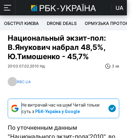
UA
ОБСТРІЛ КИЄВА
DRONE DEALS
ОРМУЗЬКА ПРОТОКА
Национальный экзит-пол:
В.Янукович набрал 48,5%,
Ю.Тимошенко - 45,7%
20:03 07.02.2010 Нд
3 хв
RBC.UA
Не витрачай час на шум! Читай тільки
суть з
РБК-Україна у Google
По уточненным данным
"Национального экзит-пола'2010", во