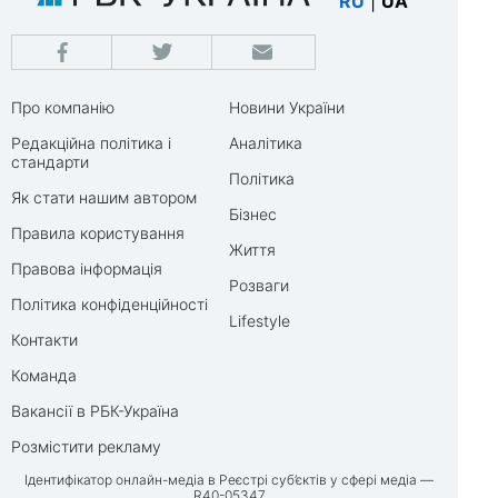
RU
|
UA
Про компанію
Новини України
Редакційна політика і
Аналітика
стандарти
Політика
Як стати нашим автором
Бізнес
Правила користування
Життя
Правова інформація
Розваги
Політика конфіденційності
Lifestyle
Контакти
Команда
Вакансії в РБК-Україна
Розмістити рекламу
Ідентифікатор онлайн-медіа в Реєстрі суб’єктів у сфері медіа —
R40-05347