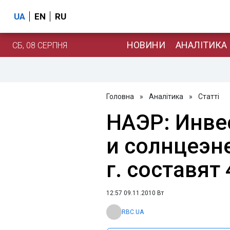
UA
EN
RU
НОВИНИ
АНАЛІТИКА
СБ, 08 СЕРПНЯ
Головна
»
Аналітика
»
Статті
НАЭР: Инве
и солнцеэне
г. составят
12:57 09.11.2010 Вт
RBC.UA