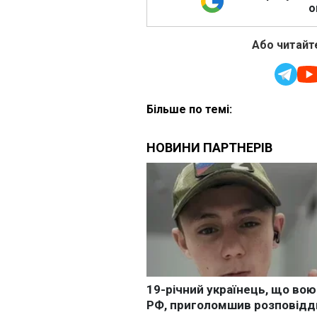
о
Або читайте
Більше по темі: