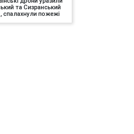
аїнські дрони уразили
ський та Сизранський
, спалахнули пожежі