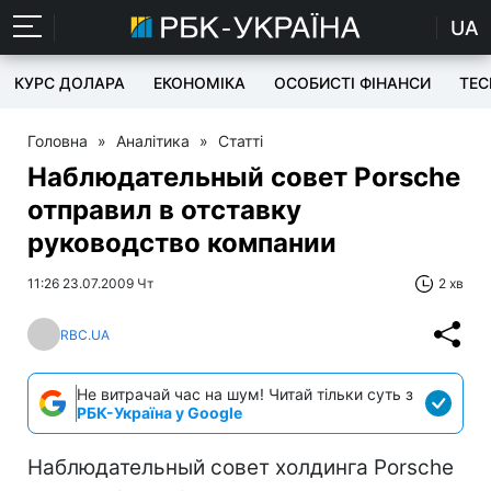
UA
КУРС ДОЛАРА
ЕКОНОМІКА
ОСОБИСТІ ФІНАНСИ
TEC
Головна
»
Аналітика
»
Статті
Наблюдательный совет Porsche
отправил в отставку
руководство компании
11:26 23.07.2009 Чт
2 хв
RBC.UA
Не витрачай час на шум! Читай тільки суть з
РБК-Україна у Google
Наблюдательный совет холдинга Porsche