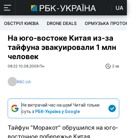
UA
ОБСТРІЛ КИЄВА
DRONE DEALS
ОРМУЗЬКА ПРОТОКА
На юго-востоке Китая из-за
тайфуна эвакуировали 1 млн
человек
08:22 10.08.2009 Пн
2 хв
RBC.UA
Не витрачай час на шум! Читай тільки
суть з
РБК-Україна у Google
Тайфун "Моракот" обрушился на юго-
восточное побережье Китая,