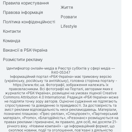
Правила користування
Життя
Правова інформація
Розваги
Політика конфіденційності
Lifestyle
Контакти
Команда
Вакансії в РБК-Україна
Розмістити рекламу
Ідентифікатор онлайн-медіа в Реєстрі суб’єктів у сфері медіа —
R40-05347
Інформаційний портал «РБК-Україна» має тримовну версію
(українську, російську та англійську), головна сторінка порталу -
https://www.rbc.ua
. Фотографії, зображення належать їх
правовласникам. Всі фотографії на Порталі, авторами яких є
журналісти «РБК-Україна», розміщені на умовах ліцензії Creative
Commons Attribution 4.0 International. Редакція «РБК-Україна» може
не поділяти точку зору авторів. Оціночні судження не підлягають
спростуванню та доведенню їх правдивості. За достовірність та
зміст реклами відповідальність несе рекламодавець. Матеріали,
позначені плашкою: «Прес-релізи», «Спецпроект», «Партнерський
матеріал», «Promo», «Благодійність», «Резонанс» розміщуються на
правах реклами і призначені, як правило, для осіб, які досягли 21-
річного віку. «Новини компанії» - це інформаційний формат, що
охоплює новини, події та оголошення, пов'язані з діяльністю