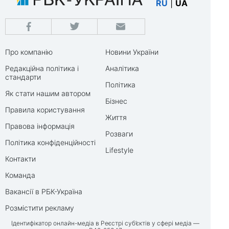
RU
|
UA
Про компанію
Новини України
Редакційна політика і
Аналітика
стандарти
Політика
Як стати нашим автором
Бізнес
Правила користування
Життя
Правова інформація
Розваги
Політика конфіденційності
Lifestyle
Контакти
Команда
Вакансії в РБК-Україна
Розмістити рекламу
Ідентифікатор онлайн-медіа в Реєстрі суб’єктів у сфері медіа —