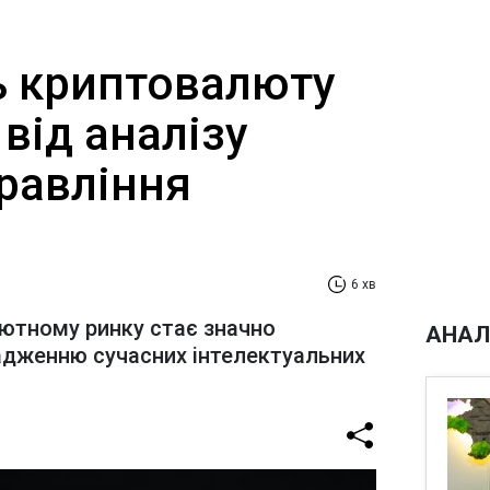
ть криптовалюту
від аналізу
равління
6 хв
лютному ринку стає значно
АНАЛ
адженню сучасних інтелектуальних