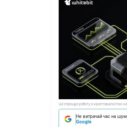
ШІ спрощує роботу з криптовалютою нав
Не витрачай час на шум!
Google