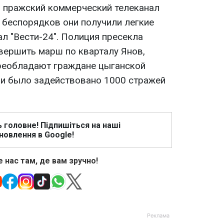
 пражский коммерческий телеканал
 беспорядков они получили легкие
ал "Вести-24". Полиция пресекла
вершить марш по кварталу Янов,
реобладают граждане цыганской
ии было задействовано 1000 стражей
ь головне! Підпишіться на наші
новлення в Google!
 нас там, де вам зручно!