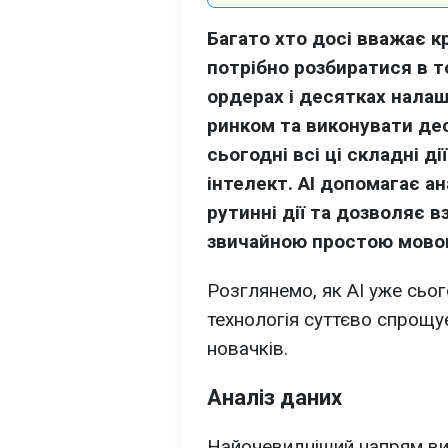
Багато хто досі вважає 
потрібно розбиратися в т
ордерах і десятках налаш
ринком та виконувати дес
сьогодні всі ці складні д
інтелект. AI допомагає а
рутинні дії та дозволяє 
звичайною простою мов
Розглянемо, як AI уже сьог
технологія суттєво спрощ
новачків.
Аналіз даних
Найочевидніший напрям вик