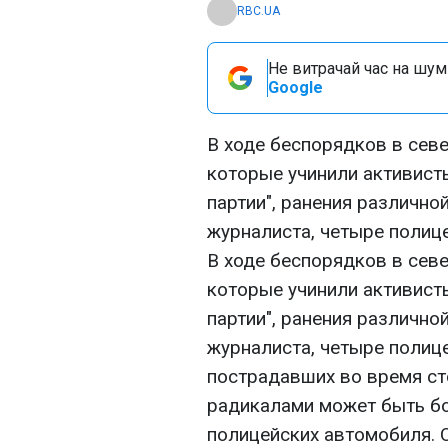
RBC.UA
Не витрачай час на шум!
Google
В ходе беспорядков в сев
которые учинили активист
партии", ранения различно
журналиста, четыре полице
В ходе беспорядков в сев
которые учинили активист
партии", ранения различно
журналиста, четыре полице
пострадавших во время ст
радикалами может быть бо
полицейских автомобиля. О