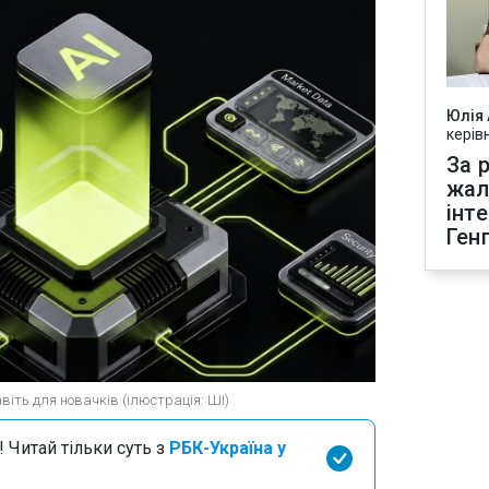
Юлія
керів
За р
жал
інт
Ген
іть для новачків (ілюстрація: ШІ)
 Читай тільки суть з
РБК-Україна у