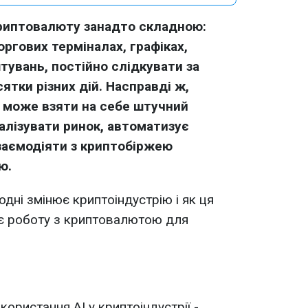
криптовалюту занадто складною:
оргових терміналах, графіках,
тувань, постійно слідкувати за
ятки різних дій. Насправді ж,
ії може взяти на себе штучний
налізувати ринок, автоматизує
взаємодіяти з криптобіржею
ою.
одні змінює криптоіндустрію і як ця
ує роботу з криптовалютою для
ористання AI у криптоіндустрії -