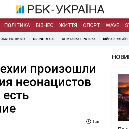
ПОЛІТИКА
БІЗНЕС
ЖИТТЯ
СПОРТ
WAVE
S
ОБСТРІЛ КИЄВА
DRONE DEALS
ОРМУЗЬКА ПРОТОКА
ВІЙНА В УКРАЇНІ
НОВИ
Чехии произошли
ия неонацистов
 есть
шие
1 хв