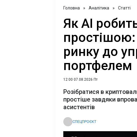
Головна
»
Аналітика
»
Статті
Як AI роби
простішою: 
ринку до уп
портфелем
12:00 07.08.2026 Пт
Розібратися в криптова
простіше завдяки впров
асистентів
СПЕЦПРОЄКТ