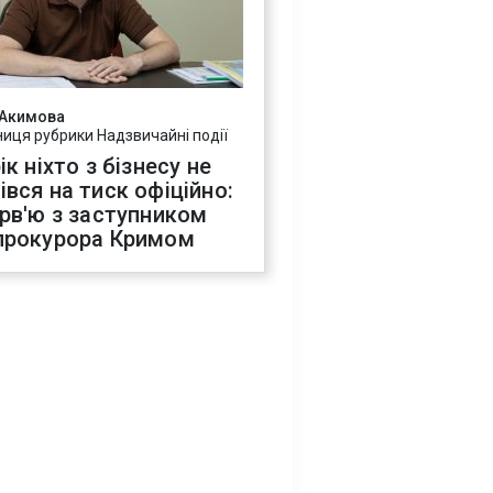
 Акимова
ниця рубрики Надзвичайні події
ік ніхто з бізнесу не
івся на тиск офіційно:
ерв'ю з заступником
прокурора Кримом