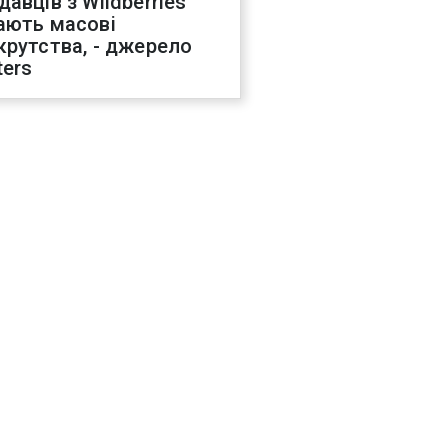
давців з Wildberries
ають масові
крутства, - джерело
ters