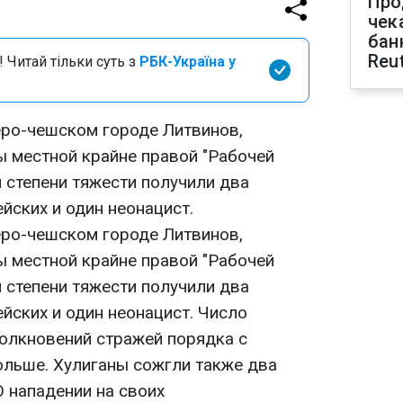
Про
чек
бан
Reu
 Читай тільки суть з
РБК-Україна у
еро-чешском городе Литвинов,
ы местной крайне правой "Рабочей
й степени тяжести получили два
йских и один неонацист.
еро-чешском городе Литвинов,
ы местной крайне правой "Рабочей
й степени тяжести получили два
йских и один неонацист. Число
олкновений стражей порядка с
льше. Хулиганы сожгли также два
 нападении на своих