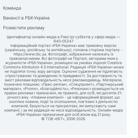
Команда
Вакансії в РБК-Україна
Розмістити рекламу
Ідентифікатор онлайн-медіа в Реєстрі суб’єктів у сфері медіа —
R40-05347
Інформаційний портал «РБК-Україна» має тримовну версію
(українську, російську та англійську), головна сторінка порталу -
https://www.rbc.ua
. Фотографії, зображення належать їх
правовласникам. Всі фотографії на Порталі, авторами яких є
журналісти «РБК-Україна», розміщені на умовах ліцензії Creative
Commons Attribution 4.0 International. Редакція «РБК-Україна» може
не поділяти точку зору авторів. Оціночні судження не підлягають
спростуванню та доведенню їх правдивості. За достовірність та
зміст реклами відповідальність несе рекламодавець. Матеріали,
позначені плашкою: «Прес-релізи», «Спецпроект», «Партнерський
матеріал», «Promo», «Благодійність», «Резонанс» розміщуються на
правах реклами і призначені, як правило, для осіб, які досягли 21-
річного віку. «Новини компанії» - це інформаційний формат, що
охоплює новини, події та оголошення, пов'язані з діяльністю
компаній, базуються на пресрелізах, які випускають самі
компанії, і за які редакція не несе відповідальність. Онлайн-медіа
«РБК-Україна» призначене для осіб віком від 21 року.
© ТОВ «УБТ», 2006-2026.