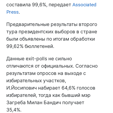
составила 99,6%, передает
Associated
Press
.
Предварительные результаты второго
тура президентских выборов в стране
были объявлены по итогам обработки
99,62% бюллетеней.
Данные еxit-polls не сильно
отличаются от официальных. Согласно
результатам опросов на выходе с
избирательных участков,
И.Йосипович набирает 64,6% голосов
избирателей, тогда как бывший мэр
Загреба Милан Бандич получает
35,4%.