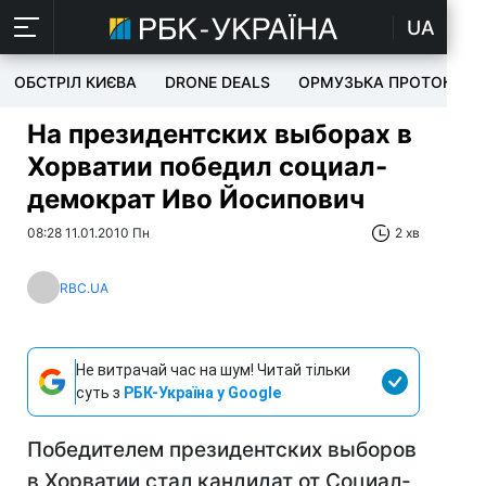
UA
ОБСТРІЛ КИЄВА
DRONE DEALS
ОРМУЗЬКА ПРОТОКА
На президентских выборах в
Хорватии победил социал-
демократ Иво Йосипович
08:28 11.01.2010 Пн
2 хв
RBC.UA
Не витрачай час на шум! Читай тільки
суть з
РБК-Україна у Google
Победителем президентских выборов
в Хорватии стал кандидат от Социал-