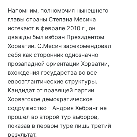
Напомним, полномочия нынешнего
главы страны Степана Месича
истекают в феврале 2010 г., он
дважды был избран Президентом
Хорватии. С.Месич зарекомендовал
себя как сторонник однозначно
прозападной ориентации Хорватии,
вхождения государства во все
евроатлантические структуры.
Кандидат от правящей партии
Хорватское демократическое
содружество - Андрия Хебранг не
прошел во второй тур выборов,
показав в первом туре лишь третий
результат.