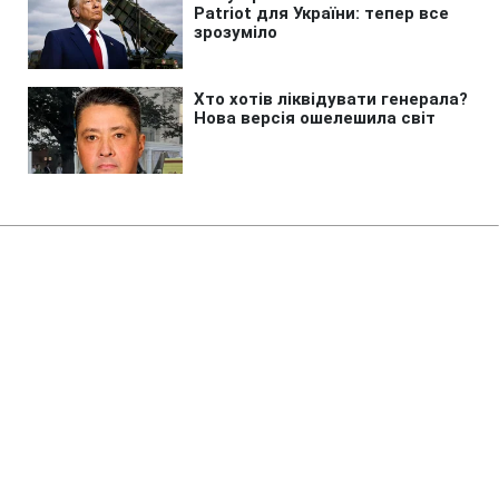
Головна
»
Аналітика
»
Статті
С.Тигипко: В.Янукович в
ближайшее время подпишет
Налоговый кодекс
14:00 19.11.2010 Пт
3 хв
RBC.UA