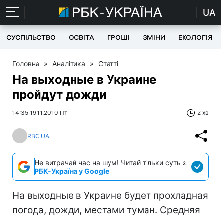
UA
СУСПІЛЬСТВО
ОСВІТА
ГРОШІ
ЗМІНИ
ЕКОЛОГІЯ
Головна
»
Аналітика
»
Статті
На выходные в Украине
пройдут дожди
14:35 19.11.2010 Пт
2 хв
RBC.UA
Не витрачай час на шум! Читай тільки суть з
РБК-Україна у Google
На выходные в Украине будет прохладная
погода, дожди, местами туман. Средняя