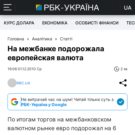
UA
КУРС ДОЛАРА
ЕКОНОМІКА
ОСОБИСТІ ФІНАНСИ
TEC
Головна
»
Аналітика
»
Статті
На межбанке подорожала
европейская валюта
16:06 01.12.2010 Ср
2 хв
RBC.UA
Не витрачай час на шум! Читай тільки суть з
РБК-Україна у Google
По итогам торгов на межбанковском
валютном рынке евро подорожал на 6