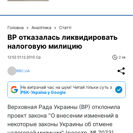
Головна
»
Аналітика
»
Статті
ВР отказалась ликвидировать
налоговую милицию
12:52 01.12.2010 Ср
2 хв
RBC.UA
Не витрачай час на шум! Читай тільки суть з
РБК-Україна у Google
Верховная Рада Украины (ВР) отклонила
проект закона "О внесении изменений в
некоторые законы Украины об отмене
налоговой милиции" (реестр. № 7073),