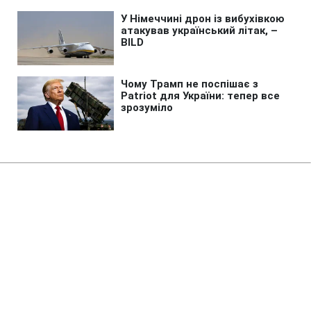
Головна
»
Аналітика
»
Статті
Несколько сотен митингующих
на Европейской площади
требовали отставки власти
11:38 06.12.2010 Пн
2 хв