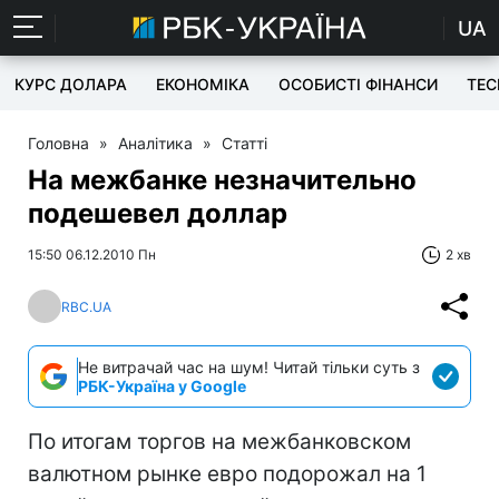
UA
КУРС ДОЛАРА
ЕКОНОМІКА
ОСОБИСТІ ФІНАНСИ
TEC
Головна
»
Аналітика
»
Статті
На межбанке незначительно
подешевел доллар
15:50 06.12.2010 Пн
2 хв
RBC.UA
Не витрачай час на шум! Читай тільки суть з
РБК-Україна у Google
По итогам торгов на межбанковском
валютном рынке евро подорожал на 1