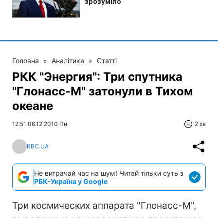
Головна
»
Аналітика
»
Статті
РКК "Энергия": Три спутника
"Глонасс-М" затонули в Тихом
океане
12:51 06.12.2010 Пн
2 хв
RBC.UA
Не витрачай час на шум! Читай тільки суть з
РБК-Україна у Google
Три космических аппарата "Глонасс-М",