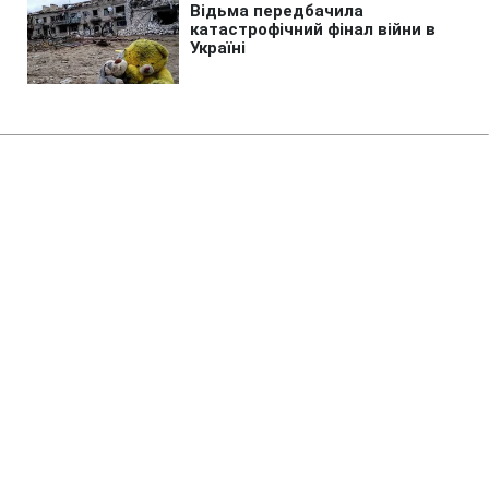
Головна
»
Аналітика
»
Статті
Р.Зварыч: СБУ засекретила
информацию о деятельности
RUE
14:30 17.11.2010 Ср
3 хв
RBC.UA
Не витрачай час на шум! Читай тільки суть з
РБК-Україна у Google