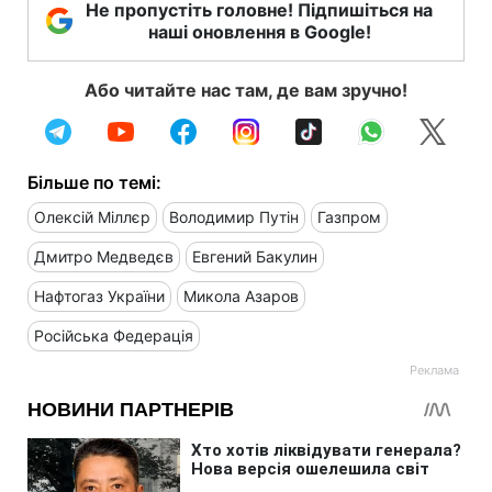
Не пропустіть головне! Підпишіться на
наші оновлення в Google!
Або читайте нас там, де вам зручно!
Більше по темі:
Олексій Міллєр
Володимир Путін
Газпром
Дмитро Медведєв
Евгений Бакулин
Нафтогаз України
Микола Азаров
Російська Федерація