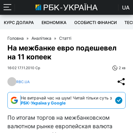
UA
КУРС ДОЛАРА
ЕКОНОМІКА
ОСОБИСТІ ФІНАНСИ
TEC
Головна
»
Аналітика
»
Статті
На межбанке евро подешевел
на 11 копеек
16:02 17.11.2010 Ср
2 хв
RBC.UA
Не витрачай час на шум! Читай тільки суть з
РБК-Україна у Google
По итогам торгов на межбанковском
валютном рынке европейская валюта