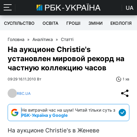
UA
СУСПІЛЬСТВО
ОСВІТА
ГРОШІ
ЗМІНИ
ЕКОЛОГІЯ
Головна
»
Аналітика
»
Статті
На аукционе Christie's
установлен мировой рекорд на
частную коллекцию часов
09:29 16.11.2010 Вт
1 хв
RBC.UA
Не витрачай час на шум! Читай тільки суть з
РБК-Україна у Google
На аукционе Christie's в Женеве