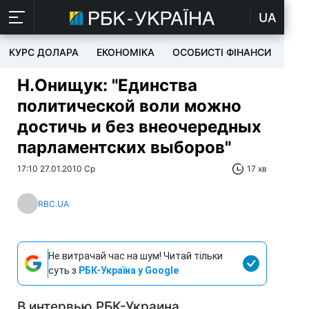
UA
КУРС ДОЛАРА
ЕКОНОМІКА
ОСОБИСТІ ФІНАНСИ
TEC
Н.Онищук: "Единства
политической воли можно
достичь и без внеочередных
парламентских выборов"
17:10 27.01.2010 Ср
17 хв
RBC.UA
Не витрачай час на шум! Читай тільки
суть з
РБК-Україна у Google
В интервью РБК-Украина