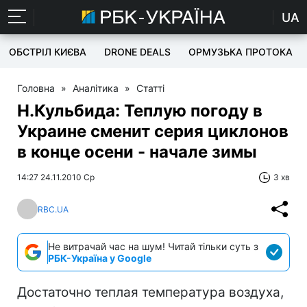
UA
ОБСТРІЛ КИЄВА
DRONE DEALS
ОРМУЗЬКА ПРОТОКА
Головна
»
Аналітика
»
Статті
Н.Кульбида: Теплую погоду в
Украине сменит серия циклонов
в конце осени - начале зимы
14:27 24.11.2010 Ср
3 хв
RBC.UA
Не витрачай час на шум! Читай тільки суть з
РБК-Україна у Google
Достаточно теплая температура воздуха,