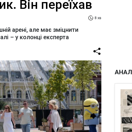
ик. Він переїхав
8 хв
шній арені, але має зміцнити
алі – у колонці експерта
АНАЛ