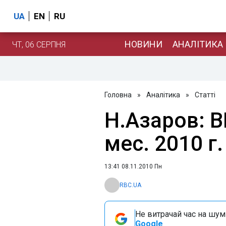
UA
EN
RU
НОВИНИ
АНАЛІТИКА
ЧТ, 06 СЕРПНЯ
Головна
»
Аналітика
»
Статті
Н.Азаров: В
мес. 2010 г
13:41 08.11.2010 Пн
RBC.UA
Не витрачай час на шум!
Google