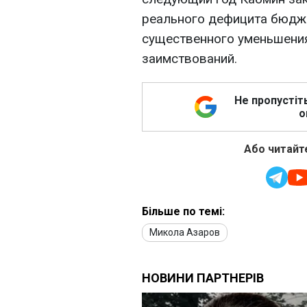
реального дефицита бюджет
существенного уменьшения
заимствований.
Не пропустіт
о
Або читайте
Більше по темі:
Микола Азаров