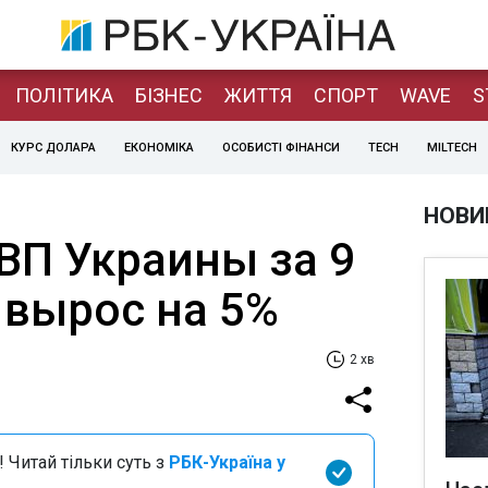
ПОЛІТИКА
БІЗНЕС
ЖИТТЯ
СПОРТ
WAVE
S
КУРС ДОЛАРА
ЕКОНОМІКА
ОСОБИСТІ ФІНАНСИ
TECH
MILTECH
НОВИ
ВП Украины за 9
. вырос на 5%
2 хв
 Читай тільки суть з
РБК-Україна у