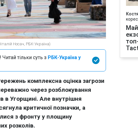
Кост
корес
Май
екз
топ
Віталій Носач, РБК-Україна)
Tact
 Читай тільки суть з
РБК-Україна у
тережень комплексна оцінка загрози
 переважно через розблокування
в в Угорщині. Але внутрішня
сягнула критичної позначки, а
илися з фронту у площину
их розколів.