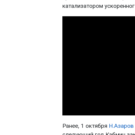
катализатором ускоренног
Ранее, 1 октября
Н.Азаров
следующий год Кабмин за