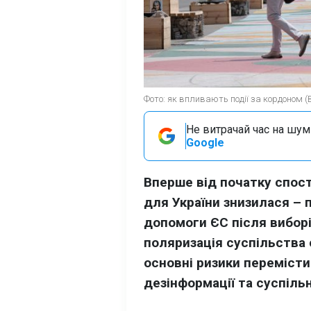
Фото: як впливають події за кордоном (
Не витрачай час на шум!
Google
Вперше від початку спос
для України знизилася –
допомоги ЄС після виборі
поляризація суспільства 
основні ризики переміст
дезінформації та суспільн