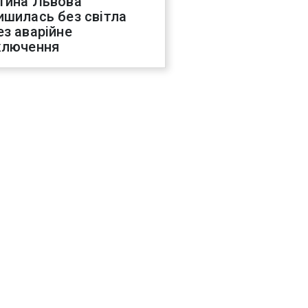
тина Львова
ишилась без світла
ез аварійне
ключення