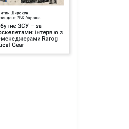
янтин Широкун
пондент РБК-Україна
бутнє ЗСУ – за
оскелетами: інтерв'ю з
-менеджерами Rarog
ical Gear