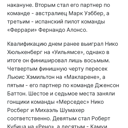
накануне. Вторым стал его партнер по
команде - австралиец Марк Уэббер, а
третьим - испанский пилот команды
«Феррари» Фернандо Алонсо.
Квалификацию днем ранее выиграл Нико
Хюлькенберг на «Уильямсе», однако в
итоге он финишировал лишь восьмым.
Четвертым финишную черту пересек
Льюис Хэмильтон на «Макларене», а
пятым - его партнер по команде Дженсон
Баттон. Шестое и седьмое места заняли
гонщики команды «Мерседес» Нико
Росберг и Михаэль Шумахер
соответственно. Девятым стал Роберт
Кубица на «Рено», а десятым - Камуи