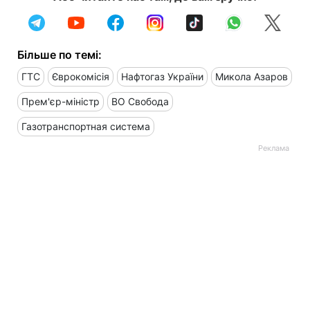
Більше по темі:
ГТС
Єврокомісія
Нафтогаз України
Микола Азаров
Прем'єр-міністр
ВО Свобода
Газотранспортная система