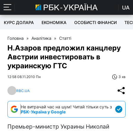
UA
КУРС ДОЛАРА
ЕКОНОМІКА
ОСОБИСТІ ФІНАНСИ
TEC
Головна
»
Аналітика
»
Статті
Н.Азаров предложил канцлеру
Австрии инвестировать в
украинскую ГТС
12:58 08.11.2010 Пн
3 хв
RBC.UA
Не витрачай час на шум! Читай тільки суть з
РБК-Україна у Google
Премьер-министр Украины Николай