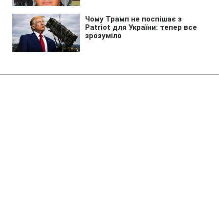
Головна
»
Аналітика
»
Статті
Н.Присяжнюк: В Украине
посеяно 8,1 млн га озимых
11:58 08.11.2010 Пн
2 хв
RBC.UA
Не витрачай час на шум! Читай тільки суть з
РБК-Україна у Google