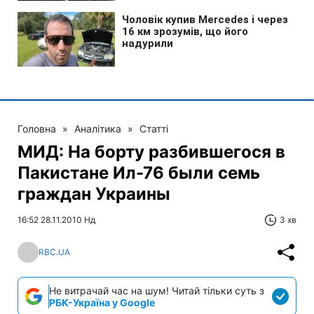
Головна
»
Аналітика
»
Статті
МИД: На борту разбившегося в
Пакистане Ил-76 были семь
граждан Украины
16:52 28.11.2010 Нд
3 хв
RBC.UA
Не витрачай час на шум! Читай тільки суть з
РБК-Україна у Google