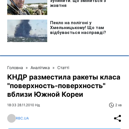
Головна
»
Аналітика
»
Статті
КНДР разместила ракеты класа
"поверхность-поверхность"
вблизи Южной Кореи
18:33 28.11.2010 Нд
2 хв
RBC.UA