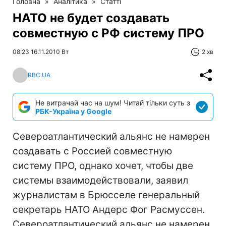
Головна
»
Аналітика
»
Статті
НАТО не будет создавать
совместную с РФ систему ПРО
08:23 16.11.2010 Вт
2 хв
RBC.UA
Не витрачай час на шум! Читай тільки суть з
РБК-Україна у Google
Североатлантический альянс не намерен
создавать с Россией совместную
систему ПРО, однако хочет, чтобы две
системы взаимодействовали, заявил
журналистам в Брюсселе генеральный
секретарь НАТО Андерс Фог Расмуссен.
Североатлантический альянс не намерен