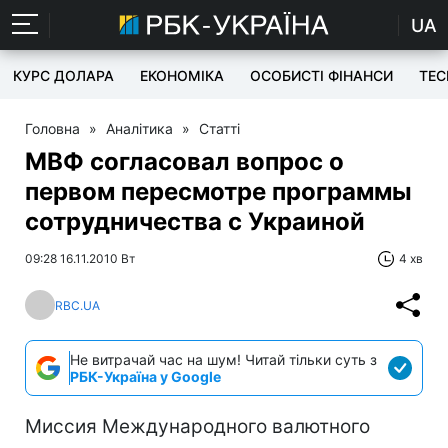
UA
КУРС ДОЛАРА
ЕКОНОМІКА
ОСОБИСТІ ФІНАНСИ
TEC
Головна
»
Аналітика
»
Статті
МВФ согласовал вопрос о
первом пересмотре программы
сотрудничества с Украиной
09:28 16.11.2010 Вт
4 хв
RBC.UA
Не витрачай час на шум! Читай тільки суть з
РБК-Україна у Google
Миссия Международного валютного