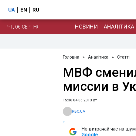
UA
EN
RU
НОВИНИ
АНАЛІТИКА
ЧТ, 06 СЕРПНЯ
Головна
»
Аналітика
»
Статті
МВФ сменил
миссии в У
15:36 04.06.2013 Вт
RBC.UA
Не витрачай час на шум!
Google