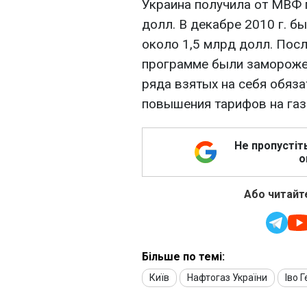
Украина получила от МВФ 
долл. В декабре 2010 г. б
около 1,5 млрд долл. Пос
программе были замороже
ряда взятых на себя обяза
повышения тарифов на газ
Не пропустіт
о
Або читайте
Більше по темі:
Київ
Нафтогаз України
Іво Г