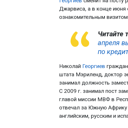
Георгиев
сменит на посту 
Джарвиса, а в конце июня
ознакомительным визитом",
Читайте 
апреля в
по креди
Николай
Георгиев
граждани
штата Мэриленд, доктор эк
занимал должность замест
С 2009 г. занимал пост з
главой миссии МВФ в Респ
отвечал за Южную Африку 
английским, русским и исп