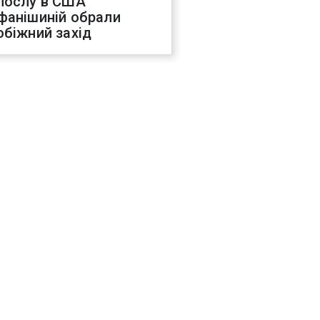
послу в США
фанішиній обрали
обіжний захід