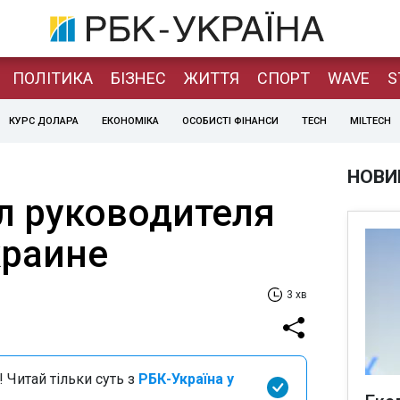
ПОЛІТИКА
БІЗНЕС
ЖИТТЯ
СПОРТ
WAVE
S
КУРС ДОЛАРА
ЕКОНОМІКА
ОСОБИСТІ ФІНАНСИ
TECH
MILTECH
НОВИ
 руководителя
краине
3 хв
 Читай тільки суть з
РБК-Україна у