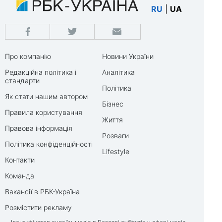
RU
|
UA
Про компанію
Новини України
Редакційна політика і
Аналітика
стандарти
Політика
Як стати нашим автором
Бізнес
Правила користування
Життя
Правова інформація
Розваги
Політика конфіденційності
Lifestyle
Контакти
Команда
Вакансії в РБК-Україна
Розмістити рекламу