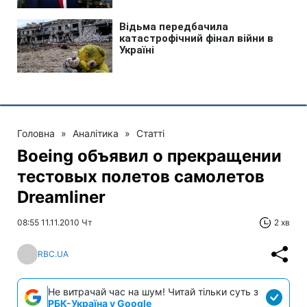
Головна
»
Аналітика
»
Статті
Boeing объявил о прекращении
тестовых полетов самолетов
Dreamliner
08:55 11.11.2010 Чт
2 хв
RBC.UA
Не витрачай час на шум! Читай тільки суть з
РБК-Україна у Google