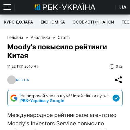
UA
КУРС ДОЛАРА
ЕКОНОМІКА
ОСОБИСТІ ФІНАНСИ
TEC
Головна
»
Аналітика
»
Статті
Moody's повысило рейтинги
Китая
11:22 11.11.2010 Чт
3 хв
RBC.UA
Не витрачай час на шум! Читай тільки суть з
РБК-Україна у Google
Международное рейтинговое агентство
Moody's Investors Service повысило