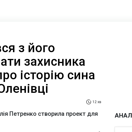
ся з його
Мати захисника
ро історію сина
 Оленівці
12 хв
алія Петренко створила проект для
АНАЛ