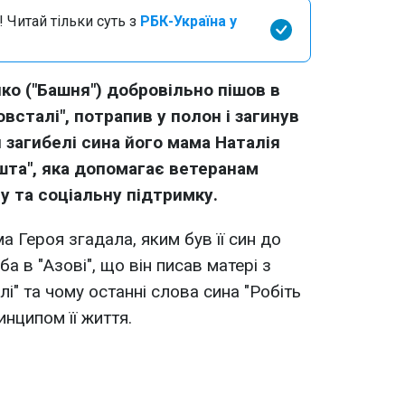
 Читай тільки суть з
РБК-Україна у
нко ("Башня") добровільно пішов в
овсталі", потрапив у полон і загинув
ля загибелі сина його мама Наталія
шта", яка допомагає ветеранам
у та соціальну підтримку.
а Героя згадала, яким був її син до
ба в "Азові", що він писав матері з
і" та чому останні слова сина "Робіть
инципом її життя.