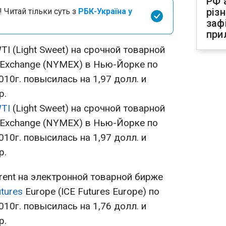
РФ 
різ
 Читай тільки суть з
РБК-Україна у
заф
при
I (Light Sweet) на срочной товарной
e Exchange (NYMEX) в Нью-Йорке по
010г. повысилась на 1,97 долл. и
р.
TI
(Light Sweet) на срочной товарной
e Exchange (NYMEX) в Нью-Йорке по
010г. повысилась на 1,97 долл. и
р.
rent на электронной товарной бирже
utures
Europe (IСE Futures Europe) по
010г. повысилась на 1,76 долл. и
р.