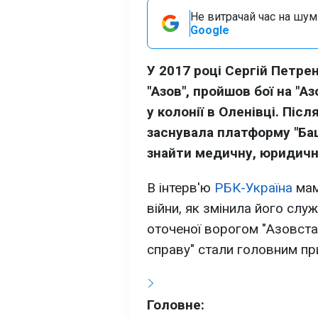
Не витрачай час на шум!
Google
У 2017 році Сергій Петре
"Азов", пройшов бої на "Аз
у колонії в Оленівці. Піс
заснувала платформу "Ба
знайти медичну, юридичн
В інтерв'ю
РБК-Україна
мам
війни, як змінила його служ
оточеної ворогом "Азовстал
справу" стали головним пр
Головне: