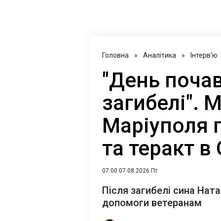
Головна
»
Аналітика
»
Інтерв'ю
"День почав
загибелі". 
Маріуполя п
та теракт в
07:00 07.08.2026 Пт
Після загибелі сина Нат
допомоги ветеранам