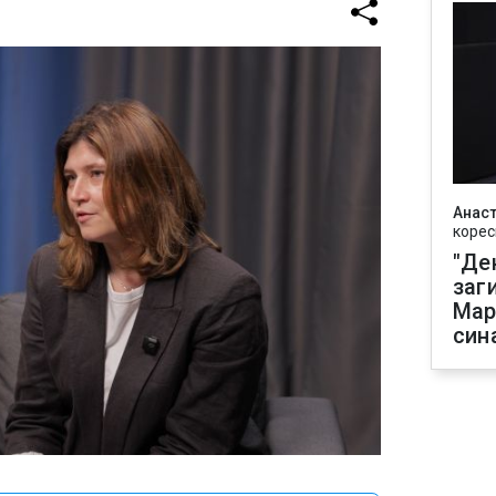
Анаст
корес
"Де
заг
Мар
син