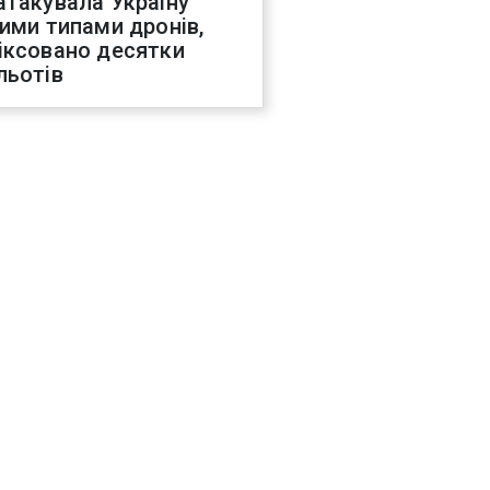
атакувала Україну
ними типами дронів,
іксовано десятки
льотів