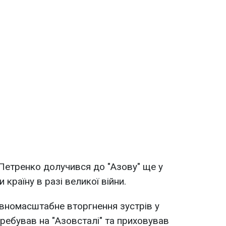
й Петренко долучився до "Азову" ще у
 країну в разі великої війни.
овномасштабне вторгнення зустрів у
перебував на "Азовсталі" та приховував