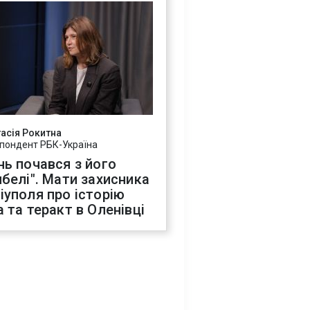
асія Рокитна
пондент РБК-Україна
нь почався з його
ибелі". Мати захисника
іуполя про історію
а та теракт в Оленівці