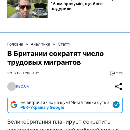
Головна
»
Аналітика
»
Статті
В Британии сократят число
трудовых мигрантов
17:16 12.11.2009 Чт
2 хв
RBC.UA
Не витрачай час на шум! Читай тільки суть з
РБК-Україна у Google
Великобритания планирует сократить