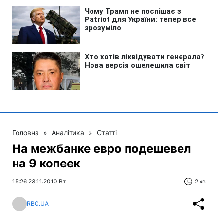
Головна
»
Аналітика
»
Статті
На межбанке евро подешевел
на 9 копеек
15:26 23.11.2010 Вт
2 хв
RBC.UA