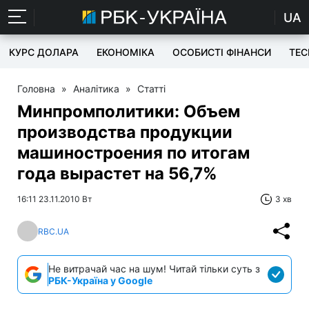
UA
КУРС ДОЛАРА
ЕКОНОМІКА
ОСОБИСТІ ФІНАНСИ
TEC
Головна
»
Аналітика
»
Статті
Минпромполитики: Объем
производства продукции
машиностроения по итогам
года вырастет на 56,7%
16:11 23.11.2010 Вт
3 хв
RBC.UA
Не витрачай час на шум! Читай тільки суть з
РБК-Україна у Google