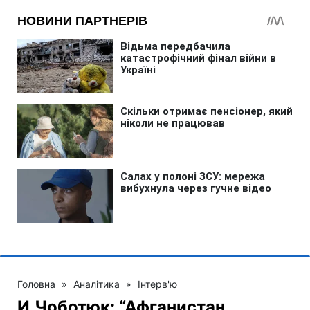
Головна
»
Аналітика
»
Інтерв'ю
И.Чоботюк: “Афганистан