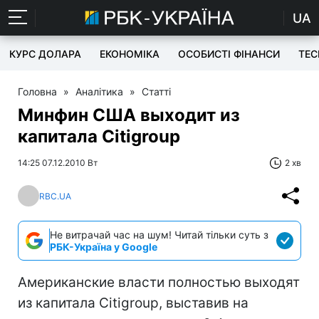
UA
КУРС ДОЛАРА
ЕКОНОМІКА
ОСОБИСТІ ФІНАНСИ
TEC
Головна
»
Аналітика
»
Статті
Минфин США выходит из
капитала Citigroup
14:25 07.12.2010 Вт
2 хв
RBC.UA
Не витрачай час на шум! Читай тільки суть з
РБК-Україна у Google
Американские власти полностью выходят
из капитала Citigroup, выставив на