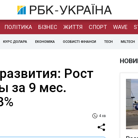
ПОЛІТИКА
БІЗНЕС
ЖИТТЯ
СПОРТ
WAVE
S
КУРС ДОЛАРА
ЕКОНОМІКА
ОСОБИСТІ ФІНАНСИ
TECH
MILTECH
НОВИ
азвития: Рост
 за 9 мес.
,3%
4 хв