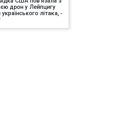
відка США пов'язала з
ією дрон у Лейпцигу
 українського літака, -
J