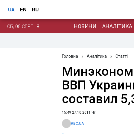
UA
EN
RU
НОВИНИ
АНАЛІТИКА
СБ, 08 СЕРПНЯ
Головна
»
Аналітика
»
Статті
Минэкономр
ВВП Украины
составил 5
15:49 27.10.2011 Чт
RBC.UA