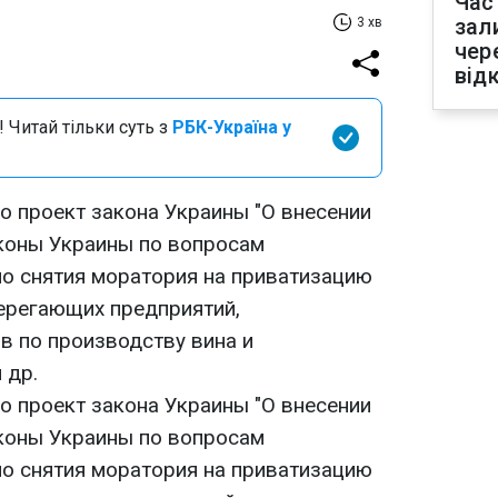
Час
зал
3 хв
чер
від
 Читай тільки суть з
РБК-Україна у
 проект закона Украины "О внесении
коны Украины по вопросам
но снятия моратория на приватизацию
ерегающих предприятий,
 по производству вина и
 др.
 проект закона Украины "О внесении
коны Украины по вопросам
но снятия моратория на приватизацию