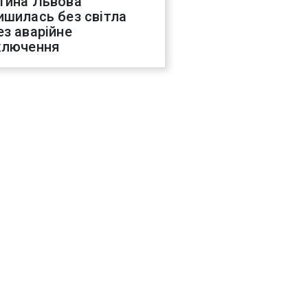
тина Львова
ишилась без світла
ез аварійне
ключення