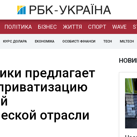
ПОЛІТИКА
БІЗНЕС
ЖИТТЯ
СПОРТ
WAVE
S
КУРС ДОЛАРА
ЕКОНОМІКА
ОСОБИСТІ ФІНАНСИ
TECH
MILTECH
НОВИ
ки предлагает
приватизацию
ий
еской отрасли