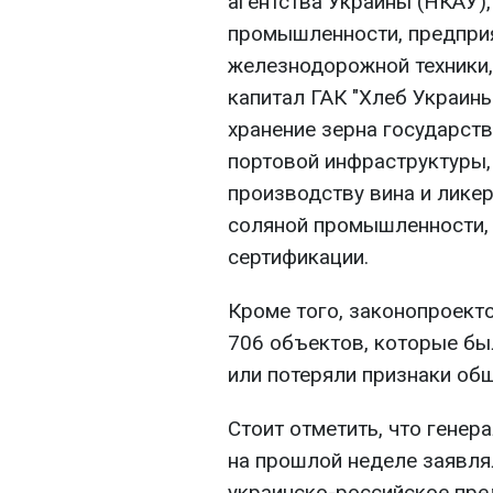
агентства Украины (НКАУ)
промышленности, предприя
железнодорожной техники,
капитал ГАК "Хлеб Украин
хранение зерна государст
портовой инфраструктуры
производству вина и лике
соляной промышленности,
сертификации.
Кроме того, законопроект
706 объектов, которые бы
или потеряли признаки об
Стоит отметить, что гене
на прошлой неделе заявлял
украинско-российское пре