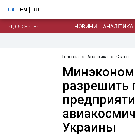
UA
EN
RU
НОВИНИ
АНАЛІТИКА
ЧТ, 06 СЕРПНЯ
Головна
»
Аналітика
»
Статті
Минэкономи
разрешить 
предприят
авиакосмич
Украины