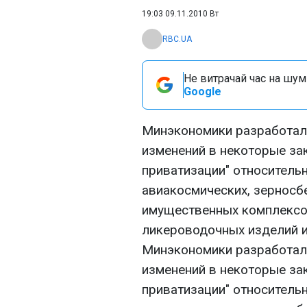
19:03 09.11.2010 Вт
RBC.UA
Не витрачай час на шум!
Google
Минэкономики разработало
изменений в некоторые за
приватизации" относитель
авиакосмических, зерносб
имущественных комплексов
ликероводочных изделий и
Минэкономики разработало
изменений в некоторые за
приватизации" относитель