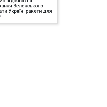
мп відповів на
хання Зеленського
ати Україні ракети для
О