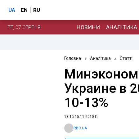
UA
EN
RU
НОВИНИ
АНАЛІТИКА
ПТ, 07 СЕРПНЯ
Головна
»
Аналітика
»
Статті
Минэкономи
Украине в 2
10-13%
13:15 15.11.2010 Пн
RBC.UA