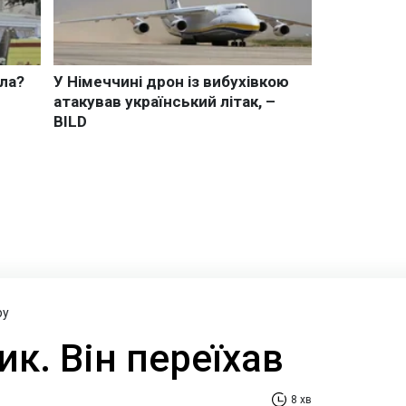
ру
ик. Він переїхав
8 хв