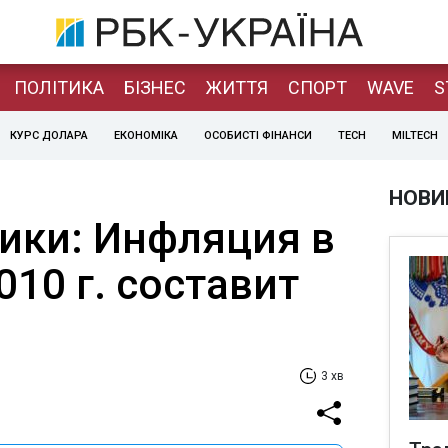
ПОЛІТИКА
БІЗНЕС
ЖИТТЯ
СПОРТ
WAVE
S
КУРС ДОЛАРА
ЕКОНОМІКА
ОСОБИСТІ ФІНАНСИ
TECH
MILTECH
НОВИ
ки: Инфляция в
010 г. составит
3 хв