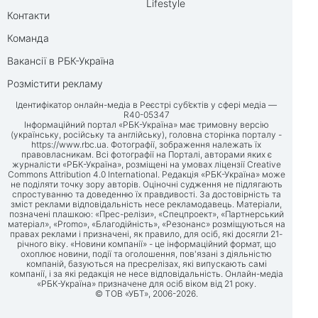
Lifestyle
Контакти
Команда
Вакансії в РБК-Україна
Розмістити рекламу
Ідентифікатор онлайн-медіа в Реєстрі суб’єктів у сфері медіа —
R40-05347
Інформаційний портал «РБК-Україна» має тримовну версію
(українську, російську та англійську), головна сторінка порталу -
https://www.rbc.ua
. Фотографії, зображення належать їх
правовласникам. Всі фотографії на Порталі, авторами яких є
журналісти «РБК-Україна», розміщені на умовах ліцензії Creative
Commons Attribution 4.0 International. Редакція «РБК-Україна» може
не поділяти точку зору авторів. Оціночні судження не підлягають
спростуванню та доведенню їх правдивості. За достовірність та
зміст реклами відповідальність несе рекламодавець. Матеріали,
позначені плашкою: «Прес-релізи», «Спецпроект», «Партнерський
матеріал», «Promo», «Благодійність», «Резонанс» розміщуються на
правах реклами і призначені, як правило, для осіб, які досягли 21-
річного віку. «Новини компанії» - це інформаційний формат, що
охоплює новини, події та оголошення, пов'язані з діяльністю
компаній, базуються на пресрелізах, які випускають самі
компанії, і за які редакція не несе відповідальність. Онлайн-медіа
«РБК-Україна» призначене для осіб віком від 21 року.
© ТОВ «УБТ», 2006-2026.