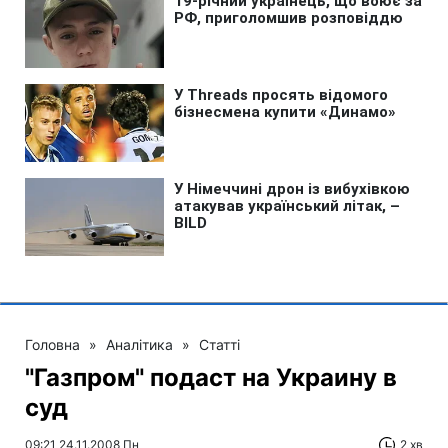
Головна
»
Аналітика
»
Статті
"Газпром" подаст на Украину в
суд
09:21 24.11.2008 Пн
2 хв