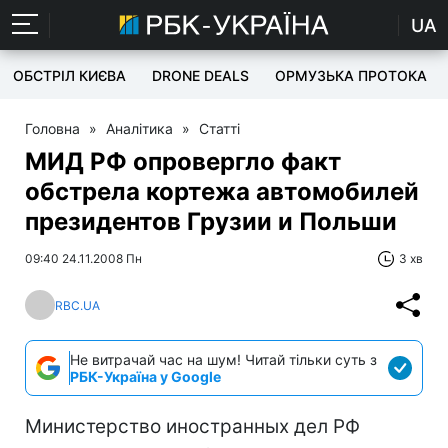
UA
ОБСТРІЛ КИЄВА
DRONE DEALS
ОРМУЗЬКА ПРОТОКА
Головна
»
Аналітика
»
Статті
МИД РФ опровергло факт
обстрела кортежа автомобилей
президентов Грузии и Польши
09:40 24.11.2008 Пн
3 хв
RBC.UA
Не витрачай час на шум! Читай тільки суть з
РБК-Україна у Google
Министерство иностранных дел РФ