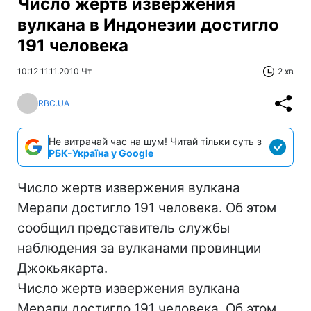
Число жертв извержения
вулкана в Индонезии достигло
191 человека
10:12 11.11.2010 Чт
2 хв
RBC.UA
Не витрачай час на шум! Читай тільки суть з
РБК-Україна у Google
Число жертв извержения вулкана
Мерапи достигло 191 человека. Об этом
сообщил представитель службы
наблюдения за вулканами провинции
Джокьякарта.
Число жертв извержения вулкана
Мерапи достигло 191 человека. Об этом