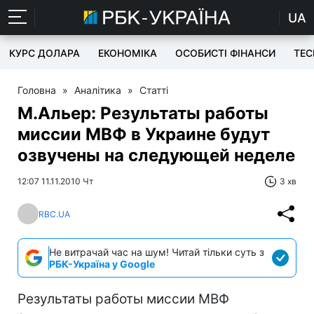
UA
КУРС ДОЛАРА
ЕКОНОМІКА
ОСОБИСТІ ФІНАНСИ
TEC
Головна
»
Аналітика
»
Статті
М.Альер: Результаты работы
миссии МВФ в Украине будут
озвучены на следующей неделе
12:07 11.11.2010 Чт
3 хв
RBC.UA
Не витрачай час на шум! Читай тільки суть з
РБК-Україна у Google
Результаты работы миссии МВФ