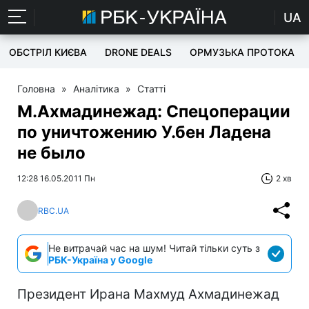
UA
ОБСТРІЛ КИЄВА
DRONE DEALS
ОРМУЗЬКА ПРОТОКА
Головна
»
Аналітика
»
Статті
М.Ахмадинежад: Спецоперации
по уничтожению У.бен Ладена
не было
12:28 16.05.2011 Пн
2 хв
RBC.UA
Не витрачай час на шум! Читай тільки суть з
РБК-Україна у Google
Президент Ирана Махмуд Ахмадинежад