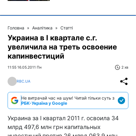
Головна
»
Аналітика
»
Статті
Украина в I квартале с.г.
увеличила на треть освоение
капинвестиций
11:55 16.05.2011 Пн
2 хв
RBC.UA
Не витрачай час на шум! Читай тільки суть з
РБК-Україна у Google
Украина за I квартал 2011 г. освоила 34
млрд 497,6 млн грн капитальных
инвестиций против 26 млрд 063,9 млн