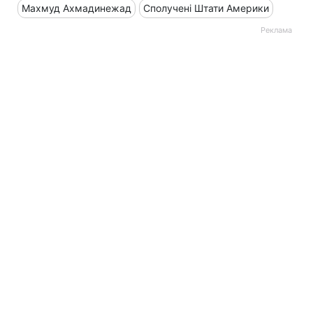
Махмуд Ахмадинежад
Сполучені Штати Америки