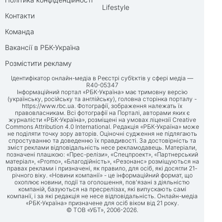
Lifestyle
Контакти
Команда
Вакансії в РБК-Україна
Розмістити рекламу
Ідентифікатор онлайн-медіа в Реєстрі суб’єктів у сфері медіа —
R40-05347
Інформаційний портал «РБК-Україна» має тримовну версію
(українську, російську та англійську), головна сторінка порталу -
https://www.rbc.ua
. Фотографії, зображення належать їх
правовласникам. Всі фотографії на Порталі, авторами яких є
журналісти «РБК-Україна», розміщені на умовах ліцензії Creative
Commons Attribution 4.0 International. Редакція «РБК-Україна» може
не поділяти точку зору авторів. Оціночні судження не підлягають
спростуванню та доведенню їх правдивості. За достовірність та
зміст реклами відповідальність несе рекламодавець. Матеріали,
позначені плашкою: «Прес-релізи», «Спецпроект», «Партнерський
матеріал», «Promo», «Благодійність», «Резонанс» розміщуються на
правах реклами і призначені, як правило, для осіб, які досягли 21-
річного віку. «Новини компанії» - це інформаційний формат, що
охоплює новини, події та оголошення, пов'язані з діяльністю
компаній, базуються на пресрелізах, які випускають самі
компанії, і за які редакція не несе відповідальність. Онлайн-медіа
«РБК-Україна» призначене для осіб віком від 21 року.
© ТОВ «УБТ», 2006-2026.