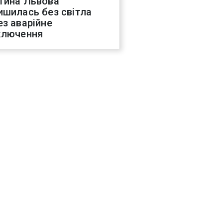
тина Львова
ишилась без світла
ез аварійне
ключення