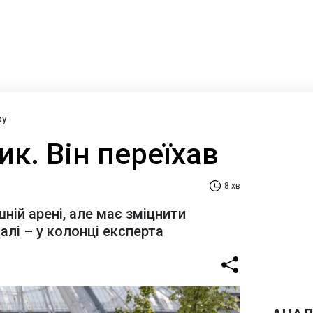
ру
ик. Він переїхав
8 хв
шній арені, але має зміцнити
алі – у колонці експерта