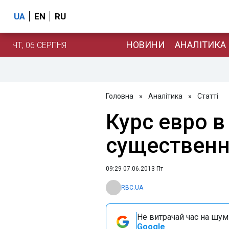
UA
EN
RU
НОВИНИ
АНАЛІТИКА
ЧТ, 06 СЕРПНЯ
Головна
»
Аналітика
»
Статті
Курс евро 
существенн
09:29 07.06.2013 Пт
RBC.UA
Не витрачай час на шум!
Google