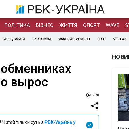
ПОЛІТИКА
БІЗНЕС
ЖИТТЯ
СПОРТ
WAVE
S
КУРС ДОЛАРА
ЕКОНОМІКА
ОСОБИСТІ ФІНАНСИ
TECH
MILTECH
НОВИ
в обменниках
о вырос
2 хв
 Читай тільки суть з
РБК-Україна у