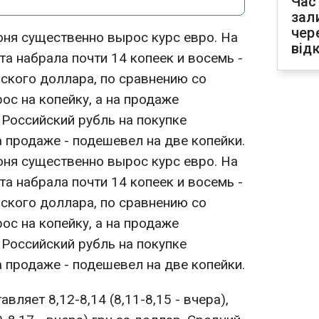
Час
зал
чер
юня существенно вырос курс евро. На
від
а набрала почти 14 копеек и восемь -
нского доллара, по сравнению со
ос на копейку, а на продаже
 Российский рубль на покупке
а продаже - подешевел на две копейки.
юня существенно вырос курс евро. На
а набрала почти 14 копеек и восемь -
нского доллара, по сравнению со
ос на копейку, а на продаже
 Российский рубль на покупке
а продаже - подешевел на две копейки.
вляет 8,12-8,14 (8,11-8,15 - вчера),