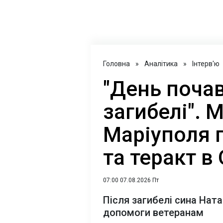
Головна
»
Аналітика
»
Інтерв'ю
"День почав
загибелі". 
Маріуполя п
та теракт в
07:00 07.08.2026 Пт
Після загибелі сина Нат
допомоги ветеранам