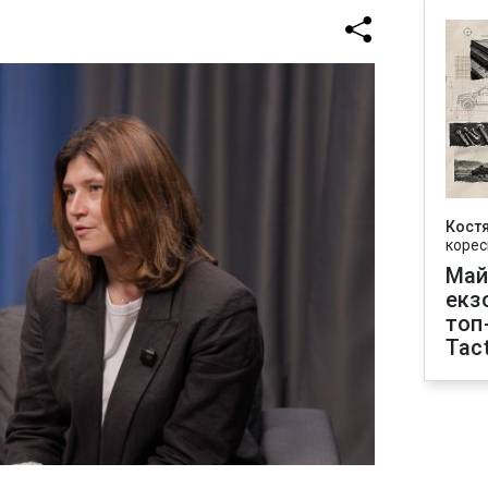
Кост
корес
Май
екз
топ
Tact