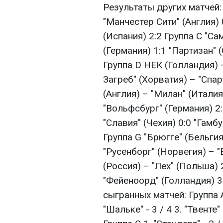
Результаты других матчей:
"Манчестер Сити" (Англия)
(Испания) 2:2 Группа C "Са
(Германия) 1:1 "Партизан" 
Группа D НЕК (Голландия) –
Загреб" (Хорватия) – "Спар
(Англия) – "Милан" (Италия
"Вольфсбург" (Германия) 2:
"Славия" (Чехия) 0:0 "Гамбу
Группа G "Брюгге" (Бельгия
"Русенборг" (Норвегия) – 
(Россия) – "Лех" (Польша) 
"Фейеноорд" (Голландия) 
сыгранных матчей: Группа А 
"Шальке" - 3 / 4 3. "Твенте" 