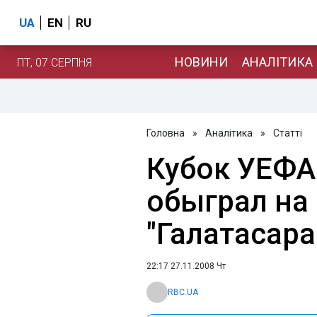
UA
EN
RU
НОВИНИ
АНАЛІТИКА
ПТ, 07 СЕРПНЯ
Головна
»
Аналітика
»
Статті
Кубок УЕФА
обыграл на
"Галатасара
22:17 27.11.2008 Чт
RBC.UA