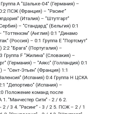
 Группа A "Шальке-04" (Германия) –
 0:2 ПСЖ (Франция) – "Расинг"
мпдория" (Италия) – "Штутгарт"
(Сербия) – "Стандард" (Бельгия) 0:1
 "Тоттенхэм" (Англия) 0:1 "Динамо
так" (Россия) – 0:1 Группа E "Портсмут"
) 2:2 "Брага" (Португалия) –
3 Группа F "Жилина" (Словакия) –
рг" (Германия) – "Аякс" (Голландия) 0:1
) – "Сент-Этьен" (Франция) 1:1
"Валенсия" (Испания) 0:4 Группа Н ЦСКА
2:1 "Депортиво" (Испания) –
3:0 Положение команд после
1. "Манчестер Сити" - 2 / 6 2.
- 2 / 3 4. "Расинг" - 3 / 2 5. ПСЖ – 2 / 1