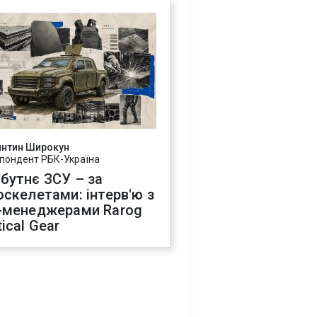
янтин Широкун
пондент РБК-Україна
бутнє ЗСУ – за
оскелетами: інтерв'ю з
-менеджерами Rarog
ical Gear