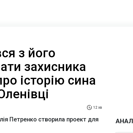
ся з його
Мати захисника
ро історію сина
 Оленівці
12 хв
алія Петренко створила проект для
АНАЛ