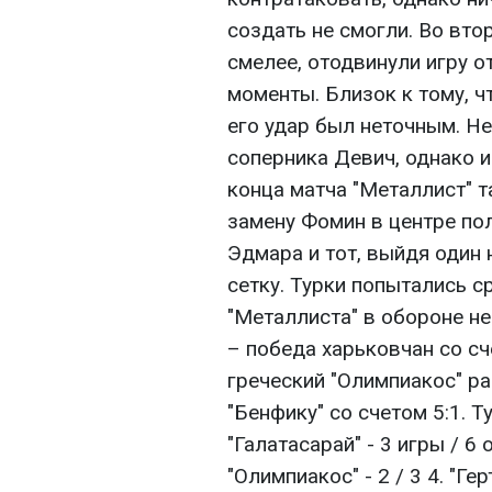
создать не смогли. Во вто
смелее, отодвинули игру о
моменты. Близок к тому, 
его удар был неточным. Н
соперника Девич, однако и 
конца матча "Металлист" 
замену Фомин в центре пол
Эдмара и тот, выйдя один 
сетку. Турки попытались с
"Металлиста" в обороне не
– победа харьковчан со сч
греческий "Олимпиакос" р
"Бенфику" со счетом 5:1. Т
"Галатасарай" - 3 игры / 6 о
"Олимпиакос" - 2 / 3 4. "Герт