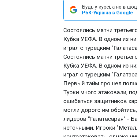
Будь у курсі, а не в шоц
РБК-Україна в Google
Состоялись матчи третьег
Кубка УЕФА. В одном из ни
играл с турецким "Галатаса
Состоялись матчи третьег
Кубка УЕФА. В одном из ни
играл с турецким "Галатаса
Первый тайм прошел полно
Турки много атаковали, по
ошибаться защитников хар
могли дорого им обойтись
лидеров "Галатасарая" - 
неточными. Игроки "Метал
контратаковать, однако ни