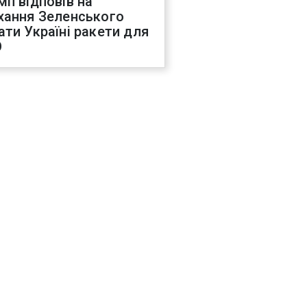
мп відповів на
хання Зеленського
ати Україні ракети для
О