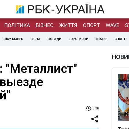
ПОЛІТИКА
БІЗНЕС
ЖИТТЯ
СПОРТ
WAVE
S
ШОУ БІЗНЕС
СВЯТА
ПОРАДИ
ГОРОСКОПИ
ЦІКАВЕ
СПОРТ
НОВИ
: "Металлист"
 выезде
й"
3 хв