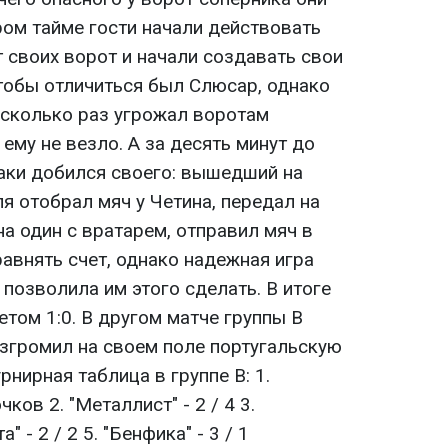
ром тайме гости начали действовать
т своих ворот и начали создавать свои
чтобы отличиться был Слюсар, однако
есколько раз угрожал воротам
ему не везло. А за десять минут до
таки добился своего: вышедший на
я отобрал мяч у Четина, передал на
на один с вратарем, отправил мяч в
равнять счет, однако надежная игра
 позволила им этого сделать. В итоге
етом 1:0. В другом матче группы В
азгромил на своем поле португальскую
урнирная таблица в группе В: 1.
чков 2. "Металлист" - 2 / 4 3.
а" - 2 / 2 5. "Бенфика" - 3 / 1