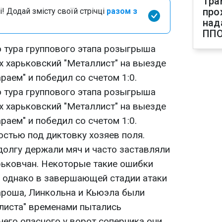
Тра
про
і! Додай змісту своїй стрічці
разом з
над
ПП
о тура группового этапа розыгрыша
х харьковский "Металлист" на выезде
раем" и победил со счетом 1:0.
о тура группового этапа розыгрыша
х харьковский "Металлист" на выезде
раем" и победил со счетом 1:0.
стью под диктовку хозяев поля.
долгу держали мяч и часто заставляли
ьковчан. Некоторые такие ошибки
, однако в завершающей стадии атаки
Бароша, Линкольна и Кьюэла были
листа" временами пытались
чего опасного у ворот соперника они