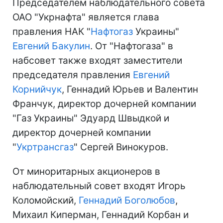
Председателем наблюдательного совета
ОАО "Укрнафта" является глава
правления НАК "
Нафтогаз
Украины"
Евгений Бакулин
. От "Нафтогаза" в
набсовет также входят заместители
председателя правления
Евгений
Корнийчук
, Геннадий Юрьев и Валентин
Франчук, директор дочерней компании
"Газ Украины" Эдуард Швыдкой и
директор дочерней компании
"
Укртрансгаз
" Сергей Винокуров.
От миноритарных акционеров в
наблюдательный совет входят Игорь
Коломойский,
Геннадий Боголюбов
,
Михаил Киперман, Геннадий Корбан и