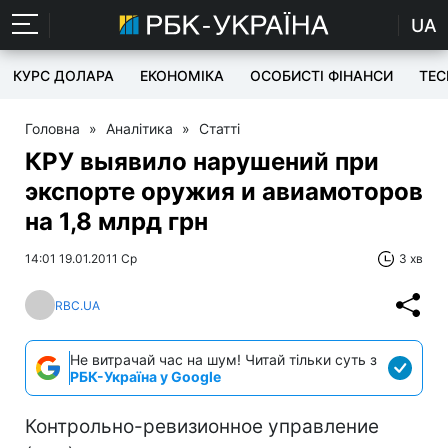
UA
КУРС ДОЛАРА
ЕКОНОМІКА
ОСОБИСТІ ФІНАНСИ
TEC
Головна
»
Аналітика
»
Статті
КРУ выявило нарушений при
экспорте оружия и авиамоторов
на 1,8 млрд грн
14:01 19.01.2011 Ср
3 хв
RBC.UA
Не витрачай час на шум! Читай тільки суть з
РБК-Україна у Google
Контрольно-ревизионное управление