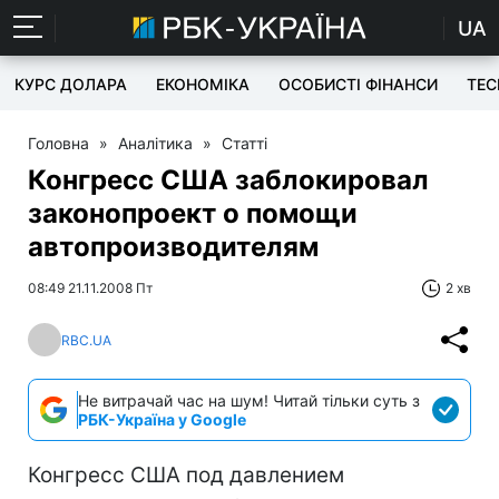
UA
КУРС ДОЛАРА
ЕКОНОМІКА
ОСОБИСТІ ФІНАНСИ
TEC
Головна
»
Аналітика
»
Статті
Конгресс США заблокировал
законопроект о помощи
автопроизводителям
08:49 21.11.2008 Пт
2 хв
RBC.UA
Не витрачай час на шум! Читай тільки суть з
РБК-Україна у Google
Конгресс США под давлением