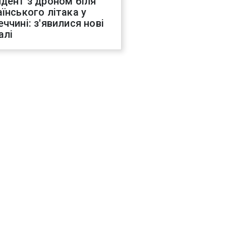
идент з дроном біля
аїнського літака у
еччині: з'явилися нові
алі