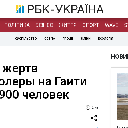
ПОЛІТИКА
БІЗНЕС
ЖИТТЯ
СПОРТ
WAVE
S
СУСПІЛЬСТВО
ОСВІТА
ГРОШІ
ЗМІНИ
ЕКОЛОГІЯ
НОВИ
 жертв
олеры на Гаити
900 человек
2 хв