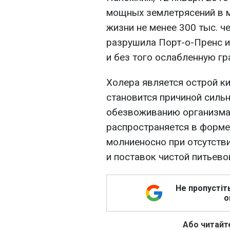
мощных землетрясений в м
жизни не менее 300 тыс. ч
разрушила Порт-о-Пренс и
и без того ослабленную г
Холера является острой к
становится причиной силь
обезвоживанию организма
распространяется в форме
молниеносно при отсутств
и поставок чистой питьево
Не пропустіт
о
Або читайте