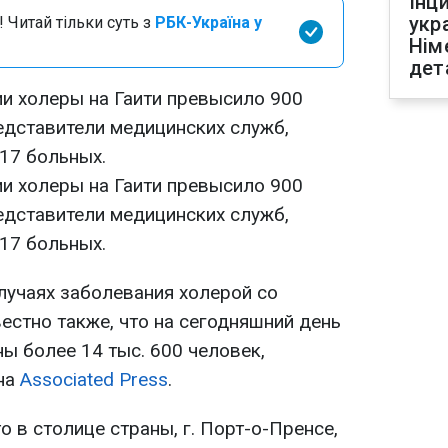
Інц
укр
 Читай тільки суть з
РБК-Україна у
Нім
дет
и холеры на Гаити превысило 900
едставители медицинских служб,
17 больных.
и холеры на Гаити превысило 900
едставители медицинских служб,
17 больных.
лучаях заболевания холерой со
естно также, что на сегодняшний день
ы более 14 тыс. 600 человек,
на
Associated Press
.
о в столице страны, г. Порт-о-Пренсе,