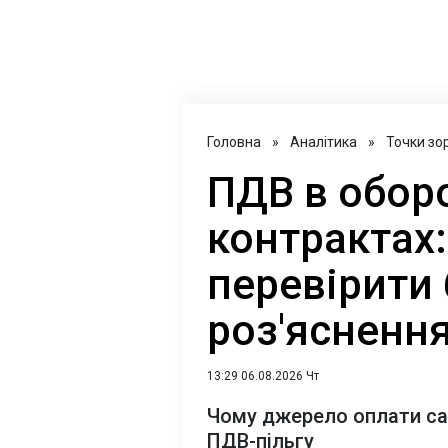
Головна
»
Аналітика
»
Точки зо
ПДВ в обор
контрактах:
перевірити 
роз'ясненн
13:29 06.08.2026 Чт
Чому джерело оплати сам
ПДВ-пільгу