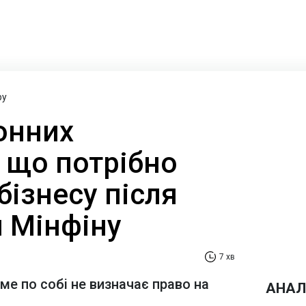
ру
онних
 що потрібно
бізнесу після
я Мінфіну
7 хв
е по собі не визначає право на
АНАЛ