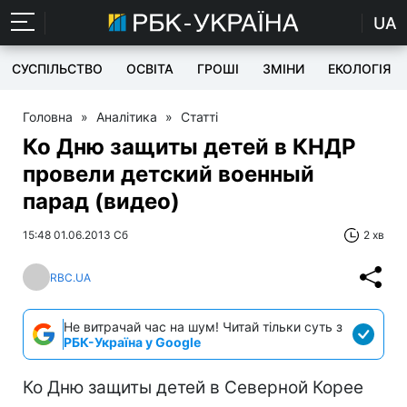
UA
СУСПІЛЬСТВО
ОСВІТА
ГРОШІ
ЗМІНИ
ЕКОЛОГІЯ
Головна
»
Аналітика
»
Статті
Ко Дню защиты детей в КНДР
провели детский военный
парад (видео)
15:48 01.06.2013 Сб
2 хв
RBC.UA
Не витрачай час на шум! Читай тільки суть з
РБК-Україна у Google
Ко Дню защиты детей в Северной Корее