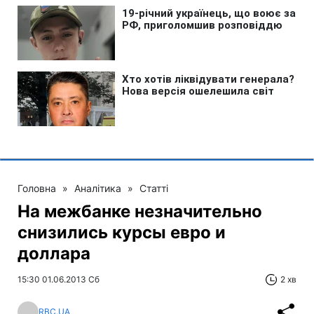
Головна
»
Аналітика
»
Статті
На межбанке незначительно
снизились курсы евро и
доллара
15:30 01.06.2013 Сб
2 хв
RBC.UA