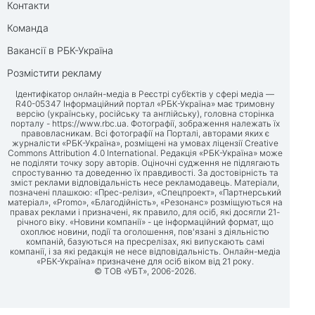
Контакти
Команда
Вакансії в РБК-Україна
Розмістити рекламу
Ідентифікатор онлайн-медіа в Реєстрі суб’єктів у сфері медіа —
R40-05347 Інформаційний портал «РБК-Україна» має тримовну
версію (українську, російську та англійську), головна сторінка
порталу -
https://www.rbc.ua
. Фотографії, зображення належать їх
правовласникам. Всі фотографії на Порталі, авторами яких є
журналісти «РБК-Україна», розміщені на умовах ліцензії Creative
Commons Attribution 4.0 International. Редакція «РБК-Україна» може
не поділяти точку зору авторів. Оціночні судження не підлягають
спростуванню та доведенню їх правдивості. За достовірність та
зміст реклами відповідальність несе рекламодавець. Матеріали,
позначені плашкою: «Прес-релізи», «Спецпроект», «Партнерський
матеріал», «Promo», «Благодійність», «Резонанс» розміщуються на
правах реклами і призначені, як правило, для осіб, які досягли 21-
річного віку. «Новини компанії» - це інформаційний формат, що
охоплює новини, події та оголошення, пов'язані з діяльністю
компаній, базуються на пресрелізах, які випускають самі
компанії, і за які редакція не несе відповідальність. Онлайн-медіа
«РБК-Україна» призначене для осіб віком від 21 року.
© ТОВ «УБТ», 2006-2026.