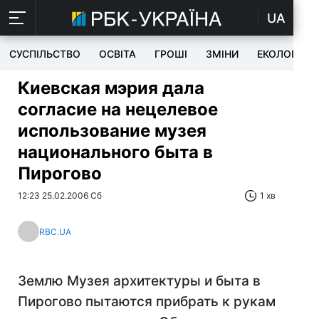
UA
СУСПІЛЬСТВО
ОСВІТА
ГРОШІ
ЗМІНИ
ЕКОЛОГІЯ
Киевская мэрия дала
согласие на нецелевое
использование музея
национального быта в
Пирогово
12:23 25.02.2006 Сб
1 хв
RBC.UA
Землю Музея архитектуры и быта в
Пирогово пытаются прибрать к рукам