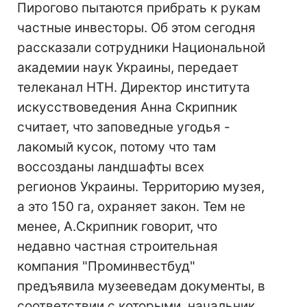
Пирогово пытаются прибрать к рукам
частные инвесторы. Об этом сегодня
рассказали сотрудники Национальной
академии наук Украины, передает
телеканал НТН. Директор института
искусствоведения Анна Скрипник
считает, что заповедные угодья -
лакомый кусок, потому что там
воссозданы ландшафты всех
регионов Украины. Территорию музея,
а это 150 га, охраняет закон. Тем не
менее, А.Скрипник говорит, что
недавно частная строительная
компания "Проминвестбуд"
предъявила музееведам документы, в
соответствии с которыми, начальник