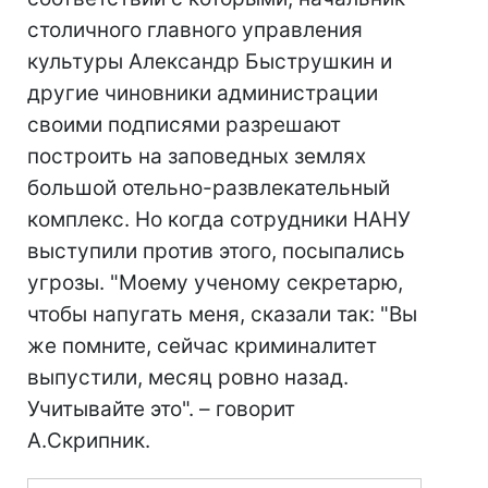
столичного главного управления
культуры Александр Быструшкин и
другие чиновники администрации
своими подписями разрешают
построить на заповедных землях
большой отельно-развлекательный
комплекс. Но когда сотрудники НАНУ
выступили против этого, посыпались
угрозы. "Моему ученому секретарю,
чтобы напугать меня, сказали так: "Вы
же помните, сейчас криминалитет
выпустили, месяц ровно назад.
Учитывайте это". – говорит
А.Скрипник.