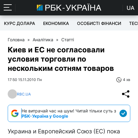
UA
КУРС ДОЛАРА
ЕКОНОМІКА
ОСОБИСТІ ФІНАНСИ
TEC
Головна
»
Аналітика
»
Статті
Киев и ЕС не согласовали
условия торговли по
нескольким сотням товаров
17:50 15.11.2010 Пн
4 хв
RBC.UA
Не витрачай час на шум! Читай тільки суть з
РБК-Україна у Google
Украина и Европейский Союз (ЕС) пока