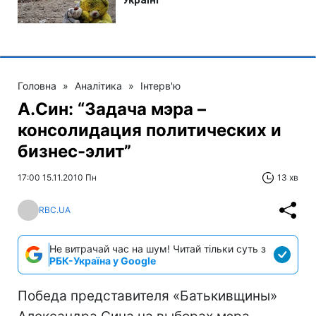
Головна
»
Аналітика
»
Інтерв'ю
А.Син: “Задача мэра –
консолидация политических и
бизнес-элит”
17:00 15.11.2010 Пн
13 хв
RBC.UA
Не витрачай час на шум! Читай тільки суть з
РБК-Україна у Google
Победа представителя «Батькивщины»