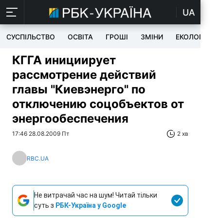
UA
СУСПІЛЬСТВО
ОСВІТА
ГРОШІ
ЗМІНИ
ЕКОЛОГІЯ
КГГА инициирует
рассмотрение действий
главы "Киевэнерго" по
отключению соцобъектов от
энергообеспечения
17:46 28.08.2009 Пт
2 хв
RBC.UA
Не витрачай час на шум! Читай тільки
суть з
РБК-Україна у Google