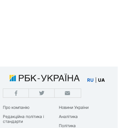
RU
|
UA
Про компанію
Новини України
Редакційна політика і
Аналітика
стандарти
Політика