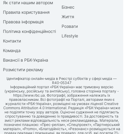
Як стати нашим автором
Бізнес
Правила користування
Життя
Правова інформація
Розваги
Політика конфіденційності
Lifestyle
Контакти
Команда
Вакансії в РБК-Україна
Розмістити рекламу
Ідентифікатор онлайн-медіа в Реєстрі суб’єктів у сфері медіа —
R40-05347
Інформаційний портал «РБК-Україна» має тримовну версію
(українську, російську та англійську), головна сторінка порталу -
https://www.rbc.ua
. Фотографії, зображення належать їх
правовласникам. Всі фотографії на Порталі, авторами яких є
журналісти «РБК-Україна», розміщені на умовах ліцензії Creative
Commons Attribution 4.0 International. Редакція «РБК-Україна» може
не поділяти точку зору авторів. Оціночні судження не підлягають
спростуванню та доведенню їх правдивості. За достовірність та
зміст реклами відповідальність несе рекламодавець. Матеріали,
позначені плашкою: «Прес-релізи», «Спецпроект», «Партнерський
матеріал», «Promo», «Благодійність», «Резонанс» розміщуються на
правах реклами і призначені, як правило, для осіб, які досягли 21-