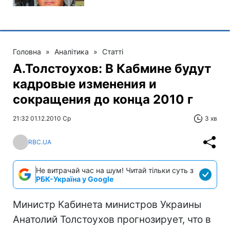
Головна
»
Аналітика
»
Статті
А.Толстоухов: В Кабмине будут
кадровые изменения и
сокращения до конца 2010 г
21:32 01.12.2010 Ср
3 хв
RBC.UA
Не витрачай час на шум! Читай тільки суть з
РБК-Україна у Google
Министр Кабинета министров Украины
Анатолий Толстоухов прогнозирует, что в