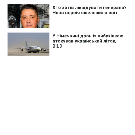
Головна
»
Аналітика
»
Статті
Донецкий "Шахтер" стал
победителем международного
турнира в Швейцарии
13:30 09.07.2009 Чт
2 хв