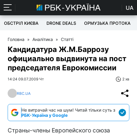
UA
ОБСТРІЛ КИЄВА
DRONE DEALS
ОРМУЗЬКА ПРОТОКА
Головна
»
Аналітика
»
Статті
Кандидатура Ж.М.Баррозу
официально выдвинута на пост
председателя Еврокомиссии
14:24 09.07.2009 Чт
2 хв
RBC.UA
Не витрачай час на шум! Читай тільки суть з
РБК-Україна у Google
Страны-члены Европейского союза