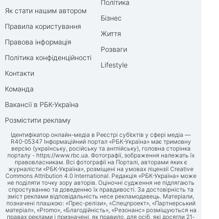
Політика
Як стати нашим автором
Бізнес
Правила користування
Життя
Правова інформація
Розваги
Політика конфіденційності
Lifestyle
Контакти
Команда
Вакансії в РБК-Україна
Розмістити рекламу
Ідентифікатор онлайн-медіа в Реєстрі суб’єктів у сфері медіа —
R40-05347 Інформаційний портал «РБК-Україна» має тримовну
версію (українську, російську та англійську), головна сторінка
порталу -
https://www.rbc.ua
. Фотографії, зображення належать їх
правовласникам. Всі фотографії на Порталі, авторами яких є
журналісти «РБК-Україна», розміщені на умовах ліцензії Creative
Commons Attribution 4.0 International. Редакція «РБК-Україна» може
не поділяти точку зору авторів. Оціночні судження не підлягають
спростуванню та доведенню їх правдивості. За достовірність та
зміст реклами відповідальність несе рекламодавець. Матеріали,
позначені плашкою: «Прес-релізи», «Спецпроект», «Партнерський
матеріал», «Promo», «Благодійність», «Резонанс» розміщуються на
правах реклами і призначені, як правило, для осіб, які досягли 21-