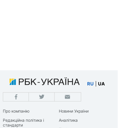
RU
|
UA
Про компанію
Новини України
Редакційна політика і
Аналітика
стандарти